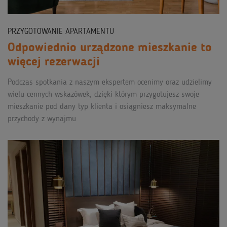
PRZYGOTOWANIE APARTAMENTU
Odpowiednio urządzone mieszkanie to
więcej rezerwacji
Podczas spotkania z naszym ekspertem ocenimy oraz udzielimy
wielu cennych wskazówek, dzięki którym przygotujesz swoje
mieszkanie pod dany typ klienta i osiągniesz maksymalne
przychody z wynajmu