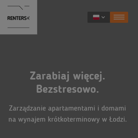
Dla właścicieli
Nasze usługi
Dla podróżnych
Zarabiaj więcej.
Zalety wynajmu dla właścicieli mieszkań
Apartamenty
Dla deweloperów
Bezstresowo.
Renters Prestige
Ekskluzywne apartamenty
Możliwości współpracy
Informacje o Renters
Zarządzanie apartamentami i domami
Renters Basic
na wynajem krótkoterminowy w Łodzi.
O nas
Blog
Pytania i odpowiedzi