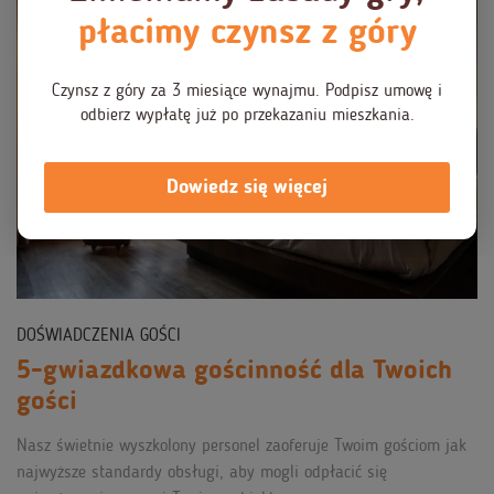
płacimy czynsz z góry
Czynsz z góry za 3 miesiące wynajmu. Podpisz umowę i
odbierz wypłatę już po przekazaniu mieszkania.
Dowiedz się więcej
DOŚWIADCZENIA GOŚCI
5-gwiazdkowa gościnność dla Twoich
gości
Nasz świetnie wyszkolony personel zaoferuje Twoim gościom jak
najwyższe standardy obsługi, aby mogli odpłacić się