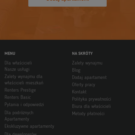
MENU
NA SKRÓTY
Dla właścicieli
Zalety wynajmu
Nasze usługi
Blog
Zalety wynajmu dla
Dodaj apartament
właścicieli mieszkań
Oferty pracy
Renters Prestige
Kontakt
Renters Basic
Polityka prywatności
Pytania i odpowiedzi
Biura dla właścicieli
Dla podróżnych
Metody płatności
Apartamenty
Ekskluzywne apartamenty
Dla deweloperów