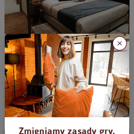
PROFESJONALNE ZARZĄDZANIE CENAMI
Ceny, które przyniosą maksymalny zysk
Używamy zaawansowanych narzędzi, dzięki którym potrafimy
ustalić taką cenę, by w danym momencie przyniosła najwyższy
możliwy zysk. Nasi specjaliści na bieżąco monitorują wiele
czynników i udzielają najlepszych rekomendacji.
Monitorujemy do 40 różnych
czynników
na bieżąco przez nasze algorytmy cenowe
Zmieniamy zasady gry,