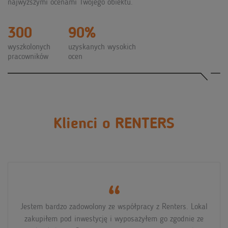
najwyższymi ocenami Twojego obiektu.
300
90%
wyszkolonych
uzyskanych wysokich
pracowników
ocen
Klienci o RENTERS
Długoterminowa współpraca z Renters to strzał w
dziesiątkę. Gości systematycznie przybywa, tak samo jak